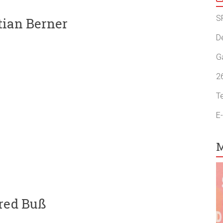
S
tian Berner
D
G
2
T
E
M
red Buß