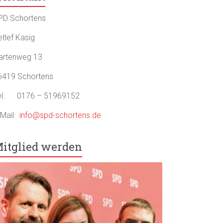
PD Schortens
etlef Kasig
artenweg 13
6419 Schortens
el. 0176 – 51969152
-Mail:
info@spd-schortens.de
itglied werden