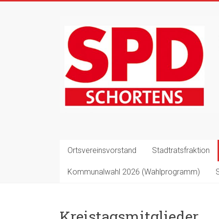
Zum
Inhalt
springen
Ortsvereinsvorstand
Stadtratsfraktion
Kommunalwahl 2026 (Wahlprogramm)
Kreistagsmitglieder