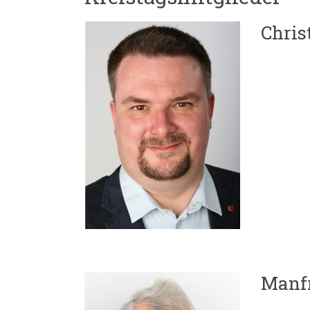
Chris
Manf